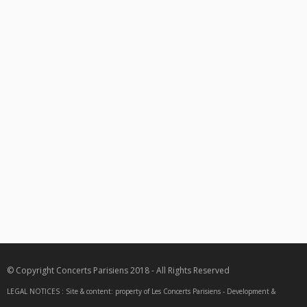
© Copyright Concerts Parisiens 2018 - All Rights Reserved
LEGAL NOTICES : Site & content: property of Les Concerts Parisiens - Development &