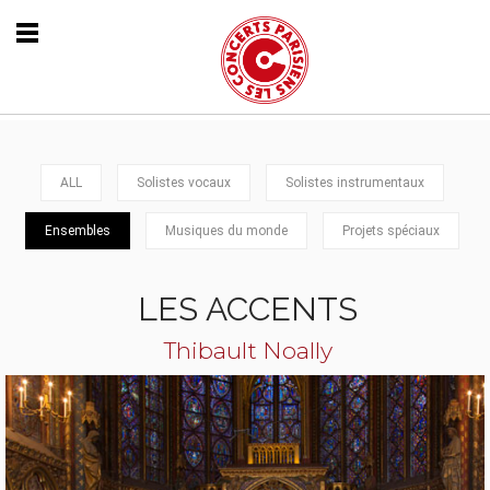
ALL
Solistes vocaux
Solistes instrumentaux
Ensembles
Musiques du monde
Projets spéciaux
LES ACCENTS
Thibault Noally