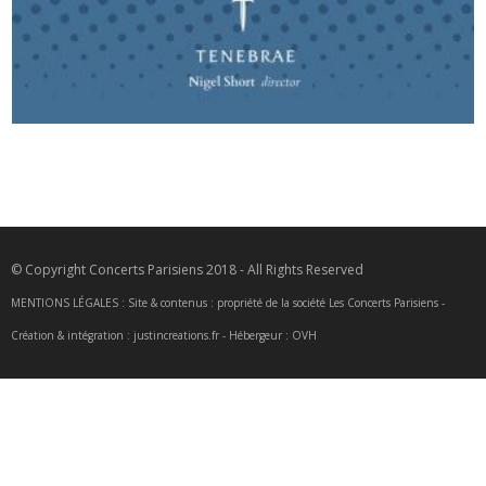
© Copyright Concerts Parisiens 2018 - All Rights Reserved
MENTIONS LÉGALES : Site & contenus : propriété de la société Les Concerts Parisiens -
Création & intégration : justincreations.fr - Hébergeur : OVH