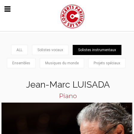
ALL
Solistes vocaux
Solistes instrumentaux
Ensembles
Musiques du monde
Projets spéciaux
Jean-Marc LUISADA
Piano