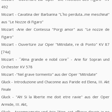
492
Mozart - Cavatina der Barbarina "L´ho perduta...me meschina!"
aus "Le Nozze di Figaro”
Mozart -Arie der Contessa "Porgi amor" aus "Le nozze de
Figaro"
Mozart - Ouvertüre zur Oper "Mitridate, re di Ponto" KV 87
[74a]
Mozart - ´´Alma grande e nobil core´´ - Arie für Sopran und
Orchester KV 578
Mozart -"Nel grave tormento" aus der Oper "Mitridate”
Gluck - Introduzione und Chaconne aus Paride ed Elena, III. Akt
Finale
Gluck - "Ah! Si la liberte me doit etre ravie" aus der Oper
Armide, III. Akt,
Gluck - Accompagnato und Arie "Non, cet affreux devoir je ne