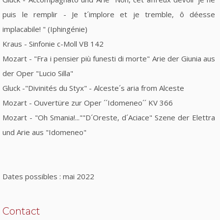
puis le remplir - Je t´implore et je tremble, ô déesse
implacabile! " (Iphingénie)
Kraus - Sinfonie c-Moll VB 142
Mozart - "Fra i pensier più funesti di morte" Arie der Giunia aus
der Oper "Lucio Silla"
Gluck -"Divinités du Styx" - Alceste´s aria from Alceste
Mozart - Ouvertüre zur Oper ´´Idomeneo´´ KV 366
Mozart - "Oh Smania!...""D´Oreste, d´Aciace" Szene der Elettra
und Arie aus "Idomeneo"
Dates possibles : mai 2022
Contact