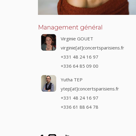
Management général
Virginie GOUET
virginie[at]concertsparisiens.fr
+331 48 24 16 97
+336 64 85 09 00
Yutha TEP
ytep[at]concertsparisiens.fr
+331 48 24 16 97
+336 61 88 64 78