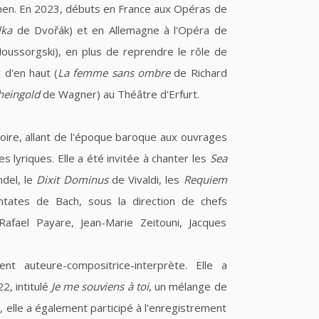
rmen. En 2023, débuts en France aux Opéras de
lka
de Dvořák) et en Allemagne à l'Opéra de
ussorgski), en plus de reprendre le rôle de
 d'en haut (
La femme sans ombre
de Richard
heingold
de Wagner) au Théâtre d'Erfurt.
ire, allant de l'époque baroque aux ouvrages
lyriques. Elle a été invitée à chanter les
Sea
del, le
Dixit Dominus
de Vivaldi, les
Requiem
tates de Bach, sous la direction de chefs
afael Payare, Jean-Marie Zeitouni, Jacques
t auteure-compositrice-interprète. Elle a
2, intitulé
Je me souviens à toi
, un mélange de
elle a également participé à l'enregistrement