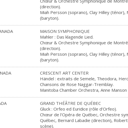
Chœur & Orchestre Symphonique de Montréa
(direction).
Miah Persson (soprano), Clay Hilley (ténor),
(baryton).
ANADA
MAISON SYMPHONIQUE
Mahler : Das klagende Lied.
Chœur & Orchestre Symphonique de Montréa
(direction).
Miah Persson (soprano), Clay Hilley (ténor),
(baryton).
ANADA
CRESCENT ART CENTER
Händel : extraits de Semele, Theodora, Hercul
Chansons de Rose Naggar-Tremblay.
Manitoba Chamber Orchestra, Anne Manson (d
ADA
GRAND THÉÂTRE DE QUÉBEC
Gluck : Orfeo ed Euridice (rôle d'Orfeo).
Chœur de l'Opéra de Québec, Orchestre sy
Québec, Bernard Labadie (direction), Robert
scène).