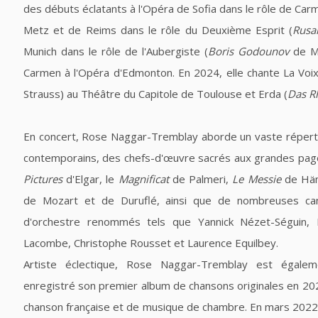
des débuts éclatants à l'Opéra de Sofia dans le rôle de Ca
Metz et de Reims dans le rôle du Deuxième Esprit (
Rusa
Munich dans le rôle de l'Aubergiste (
Boris Godounov
de Mo
Carmen à l'Opéra d'Edmonton. En 2024, elle chante La Voix
Strauss) au Théâtre du Capitole de Toulouse et Erda (
Das R
En concert, Rose Naggar-Tremblay aborde un vaste réperto
contemporains, des chefs-d'œuvre sacrés aux grandes pages 
Pictures
d'Elgar, le
Magnificat
de Palmeri,
Le Messie
de Hän
de Mozart et de Duruflé, ainsi que de nombreuses can
d'orchestre renommés tels que Yannick Nézet-Séguin, R
Lacombe, Christophe Rousset et Laurence Equilbey.
Artiste éclectique, Rose Naggar-Tremblay est égalemen
enregistré son premier album de chansons originales en 202
chanson française et de musique de chambre. En mars 2022, 