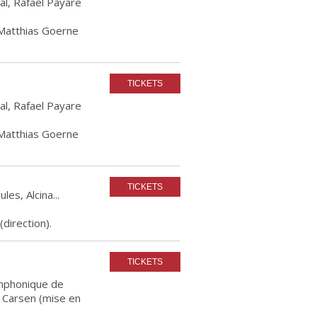
l, Rafael Payare
 Matthias Goerne
l, Rafael Payare
 Matthias Goerne
es, Alcina...
irection).
mphonique de
 Carsen (mise en