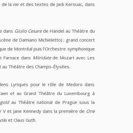
é de la vie et des textes de Jack Kerouac, dans
re dans
Giulio Cesare
de Händel au Théâtre du
 scène de Damiano Michieletto) ; grand concert
ue de Montréal puis l'Orchestre symphonique
de Farnace dans
Mitridate
de Mozart avec Les
et au Théâtre des Champs-Élysées.
lens Lyriques pour le rôle de Medoro dans
Caen et au Grand Théâtre du Luxembourg à
gold
au Théâtre national de Prague sous la
ier V et Jane Kennedy dans la première de
One
ski et Claus Guth.