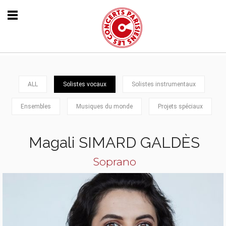
ALL
Solistes vocaux
Solistes instrumentaux
Ensembles
Musiques du monde
Projets spéciaux
Magali SIMARD GALDÈS
Soprano