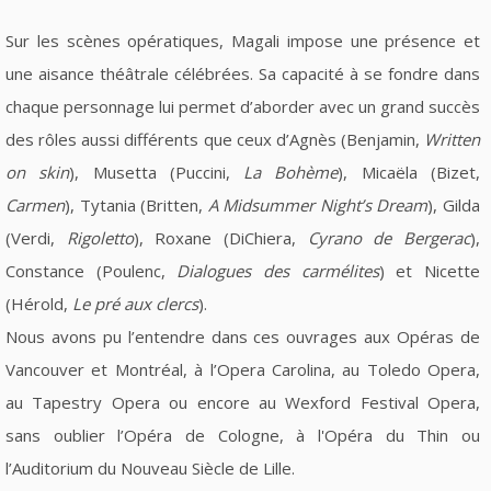
Sur les scènes opératiques, Magali impose une présence et
une aisance théâtrale célébrées. Sa capacité à se fondre dans
chaque personnage lui permet d’aborder avec un grand succès
des rôles aussi différents que ceux d’Agnès (Benjamin,
Written
on skin
), Musetta (Puccini,
La Bohème
), Micaëla (Bizet,
Carmen
), Tytania (Britten,
A Midsummer Night’s Dream
), Gilda
(Verdi,
Rigoletto
), Roxane (DiChiera,
Cyrano de Bergerac
),
Constance (Poulenc,
Dialogues des carmélites
) et Nicette
(Hérold,
Le pré aux clercs
).
Nous avons pu l’entendre dans ces ouvrages aux Opéras de
Vancouver et Montréal, à l’Opera Carolina, au Toledo Opera,
au Tapestry Opera ou encore au Wexford Festival Opera,
sans oublier l’Opéra de Cologne, à l'Opéra du Thin ou
l’Auditorium du Nouveau Siècle de Lille.