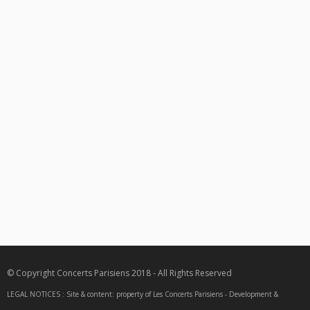
© Copyright Concerts Parisiens 2018 - All Rights Reserved
LEGAL NOTICES : Site & content: property of Les Concerts Parisiens - Development &